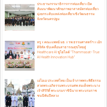
ประธานกรรมาธิการการท่องเที่ยว เปิด
สัมมนาพัฒนาศักยภาพอาสาสมัครท่องเที่ยว
มุ่งยกระดับแหล่งท่องเที่ยวเชิงวัฒนธรรม
จังหวัดนครปฐม
ทรู x คณะแพทย์ มธ. x รพ.ธรรมศาสตร์ฯ x เอ้ก
ดิจิทัล ขับเคลื่อนสาธารณสุขไทยสู่
Healthcare AI ชูไฮไลต์ “Thammasat–True
AI Health Innovation Hub”
เอไอเอ ประเทศไทย เป็นเจ้าภาพพระพิธีธรรม
สวดพระอภิธรรมพระบรมศพ สมเด็จพระนาง
เจ้าสิริกิติ์ พระบรมราชินีนาถ พระบรมราช
ชนนีพันปีหลวง