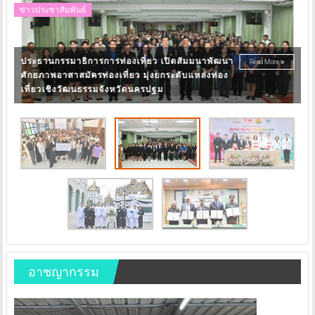
ข่าวประชาสัมพันธ์
ข่
ทรู X คณะแพทย์ มธ. X รพ.ธรรมศาสตร์ฯ X เอ้ก
Read More
ดิจิทัล ขับเคลื่อนสาธารณสุขไทยสู่ HEALTHCARE AI
เ
ชูไฮไลต์ “THAMMASAT–TRUE AI HEALTH
อ
INNOVATION HUB”
ร
อาชญากรรม