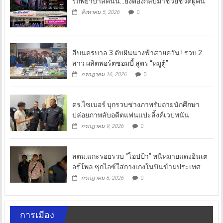
รถพยาบาลคันนี้…ยังต้องกลับมาช่วยชีวิตผู้คน
สิงหาคม 5, 2026
0
สืบนครบาล 3 ดับฝันนางฟ้าสายควัน ! รวบ 2
สาว ผลิตพอร์ตซอมบี้ สูตร “หมูตู้”
กรกฎาคม 16, 2026
0
ตร.ไซเบอร์ บุกรวบช่างภาพรับถ่ายนักศึกษา
ปล่อยภาพลับอดีตแฟนแปะลิ้งค์เวปพนัน
กรกฎาคม 9, 2026
0
สตม.แกะรอยรวบ “โอปป้า” หนีหมายแดงอินเต
อร์โพล ซุกไอซ์ใส่กางเกงในบินข้ามประเทศ
กรกฎาคม 6, 2026
0
การเมือง