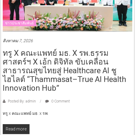
ข่าวประชาสัมพันธ์
สิงหาคม 7, 2026
ทรู X คณะแพทย์ มธ. X รพ.ธรรม
ศาสตร์ฯ X เอ้ก ดิจิทัล ขับเคลื่อน
สาธารณสุขไทยสู่ Healthcare AI ชู
ไฮไลต์ “Thammasat–True AI Health
Innovation Hub”
Posted By: admin
0 Comment
ทรู x คณะแพทย์ มธ. x รพ.
Read more