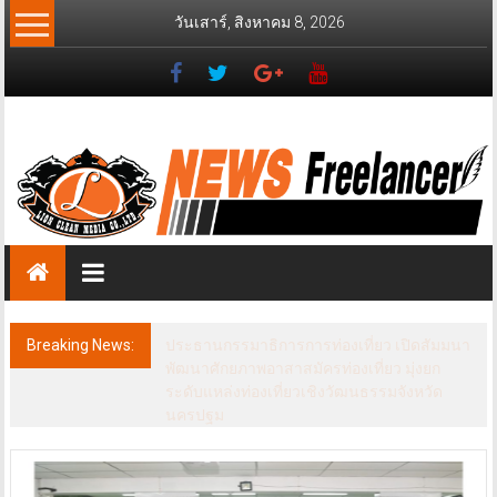
Skip
วันเสาร์, สิงหาคม 8, 2026
to
content
News
Freelancer
นิ
วส์
ฟรี
แลน
เซอร์
Breaking News:
ประธานกรรมาธิการการท่องเที่ยว เปิดสัมมนา
พัฒนาศักยภาพอาสาสมัครท่องเที่ยว มุ่งยก
ระดับแหล่งท่องเที่ยวเชิงวัฒนธรรมจังหวัด
นครปฐม